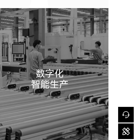
数字化
智能生产
官
服:
85
99