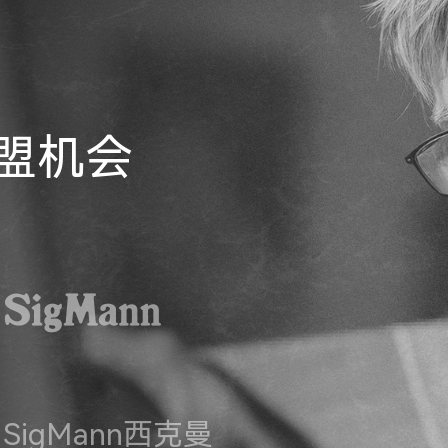
盟机会
SigMann西克曼