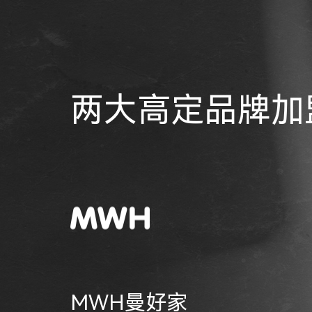
两大高定品牌加
MWH曼好家