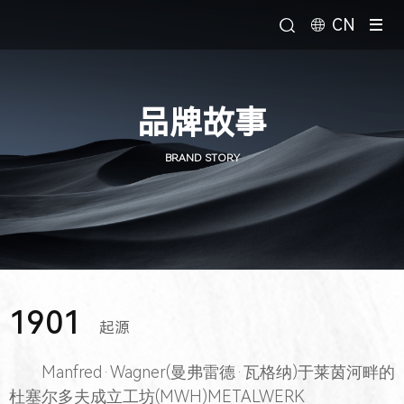
CN
品牌故事
BRAND STORY
1901
起源
Manfred·Wagner(曼弗雷德·瓦格纳)于莱茵河畔的
杜塞尔多夫成立工坊(MWH)METALWERK