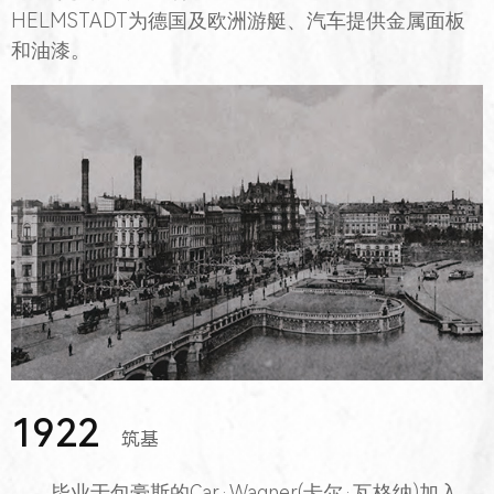
HELMSTADT为德国及欧洲游艇、汽车提供金属面板
和油漆。
1922
筑基
毕业于包豪斯的Car·Wagner(卡尔·瓦格纳)加入